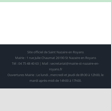
Site officiel de Saint Nazaire en Royans
Mairie : 1 rue Julie Chaumat 26190 St Nazaire en Royans
Tél : 04 75 48 40 63 | Mail : secretariat@mairie-st-nazaire-en-
royans.fr
Ouvertures Mairie : Le lundi , mercredi et jeudi de 8h30 à 12h00, le
mardi après-midi de 14h00 à 17h00.